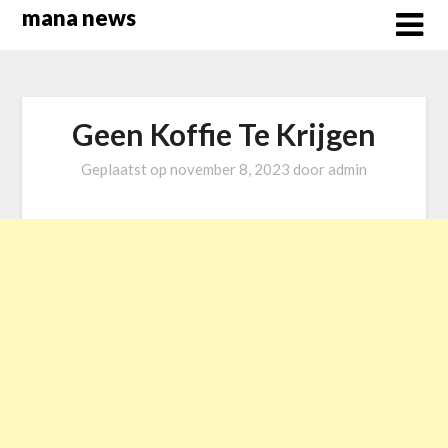
Overslaan
mana news
naar
inhoud
Geen Koffie Te Krijgen
Geplaatst op
november 8, 2023
door
admin