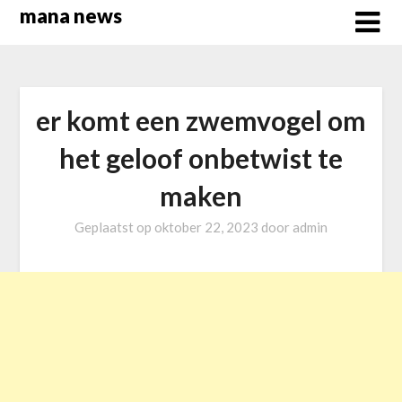
Overslaan
mana news
naar
inhoud
er komt een zwemvogel om
het geloof onbetwist te
maken
Geplaatst op
oktober 22, 2023
door
admin