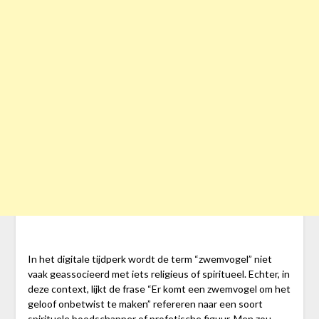
In het digitale tijdperk wordt de term “zwemvogel” niet
vaak geassocieerd met iets religieus of spiritueel. Echter, in
deze context, lijkt de frase “Er komt een zwemvogel om het
geloof onbetwist te maken” refereren naar een soort
spirituele boodschapper of profetische figuur. Men zou