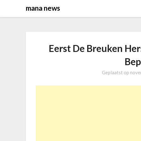
Overslaan
mana news
naar
inhoud
Eerst De Breuken Her
Bep
Geplaatst op
nove