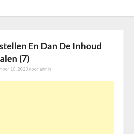
stellen En Dan De Inhoud
alen (7)
mber 10, 2023
door
admin