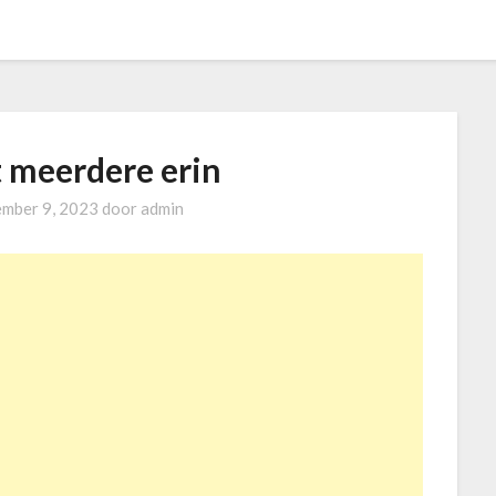
t meerdere erin
mber 9, 2023
door
admin