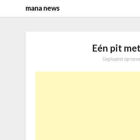
Overslaan
mana news
naar
inhoud
Eén pit me
Geplaatst op
nove