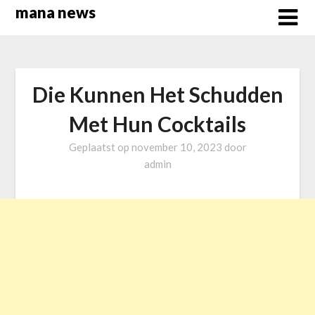
Overslaan
mana news
naar
inhoud
Die Kunnen Het Schudden
Met Hun Cocktails
Geplaatst op
november 10, 2023
door
admin