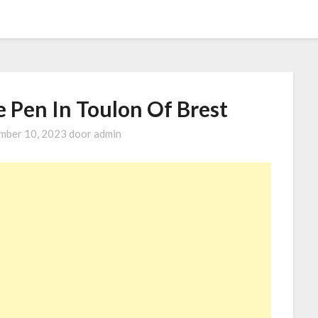
 Pen In Toulon Of Brest
mber 10, 2023
door
admin