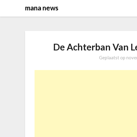
Overslaan
mana news
naar
inhoud
De Achterban Van Le
Geplaatst op
nove