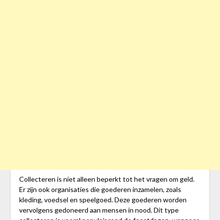
Collecteren is niet alleen beperkt tot het vragen om geld.
Er zijn ook organisaties die goederen inzamelen, zoals
kleding, voedsel en speelgoed. Deze goederen worden
vervolgens gedoneerd aan mensen in nood. Dit type