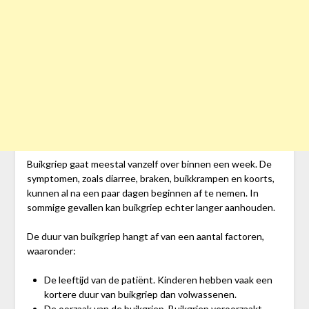
Buikgriep gaat meestal vanzelf over binnen een week. De
symptomen, zoals diarree, braken, buikkrampen en koorts,
kunnen al na een paar dagen beginnen af te nemen. In
sommige gevallen kan buikgriep echter langer aanhouden.
De duur van buikgriep hangt af van een aantal factoren,
waaronder:
De leeftijd van de patiënt. Kinderen hebben vaak een
kortere duur van buikgriep dan volwassenen.
De oorzaak van de buikgriep. Buikgriep veroorzaakt