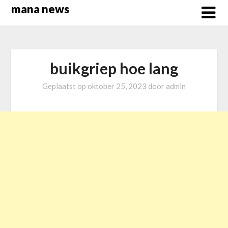
Overslaan
mana news
naar
inhoud
buikgriep hoe lang
Geplaatst op
oktober 25, 2023
door
admin