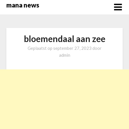
Overslaan
mana news
naar
inhoud
bloemendaal aan zee
Geplaatst op
september 27, 2023
door
admin