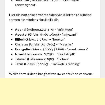
aanwezigheid”
Hier zijn nog enkele voorbeelden van 8-letterige bijbelse
termen die minder gebruikelijk zijn:
Adonai
(Hebreeuws: אֲדֹנָי) – “mijn Heer”
Apostel
(Grieks: ἀπόστολος) – “afgezant”
Bijbel
(Grieks: βιβλία) – “boeken”
Christus
(Grieks: Χριστός) – “Messias”
Evangelie
(Grieks: εὐαγγέλιον) – “goed nieuws”
Israël
(Hebreeuws: יִשְׂרָאֵל) – “God strijdt”
Jahweh
(Hebreeuws: יְהוָה) – “Ik ben”
Jezus
(Grieks: Ἰησοῦς) – “Jahweh is redding”
Welke term u kiest, hangt af van uw context en voorkeur.