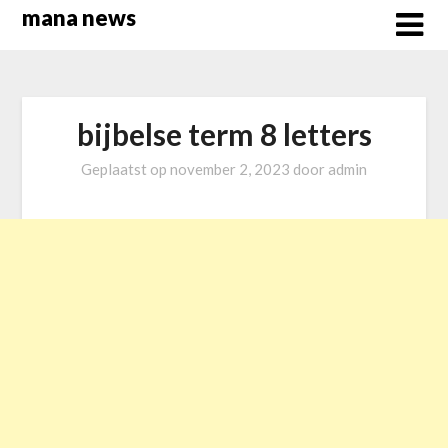
Overslaan
mana news
naar
inhoud
bijbelse term 8 letters
Geplaatst op
november 2, 2023
door
admin