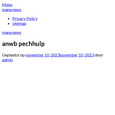
Overslaan
Menu
naar
mana news
inhoud
Privacy Policy
sitemap
mana news
anwb pechhulp
Geplaatst op
november 10, 2023
november 10, 2023
door
admin