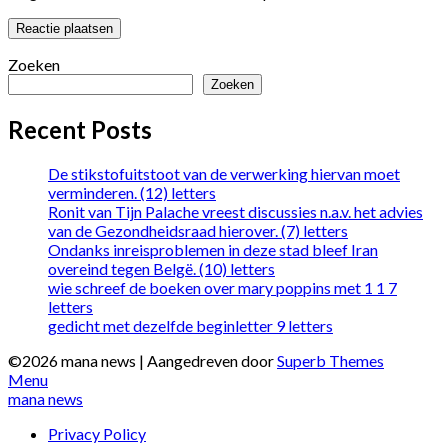
Zoeken
Zoeken
Recent Posts
De stikstofuitstoot van de verwerking hiervan moet
verminderen. (12) letters
Ronit van Tijn Palache vreest discussies n.a.v. het advies
van de Gezondheidsraad hierover. (7) letters
Ondanks inreisproblemen in deze stad bleef Iran
overeind tegen Belgë. (10) letters
wie schreef de boeken over mary poppins met 1 1 7
letters
gedicht met dezelfde beginletter 9 letters
©2026 mana news
| Aangedreven door
Superb Themes
Menu
mana news
Privacy Policy