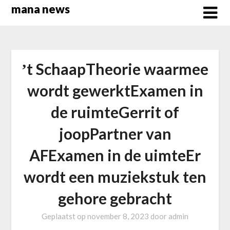
Overslaan
mana news
naar
inhoud
ʼt SchaapTheorie waarmee
wordt gewerktExamen in
de ruimteGerrit of
joopPartner van
AFExamen in de uimteEr
wordt een muziekstuk ten
gehore gebracht
Geplaatst op
november 8, 2023
door
admin