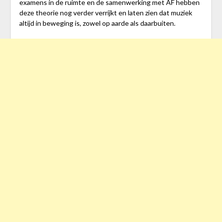
examens in de ruimte en de samenwerking met AF hebben
deze theorie nog verder verrijkt en laten zien dat muziek
altijd in beweging is, zowel op aarde als daarbuiten.