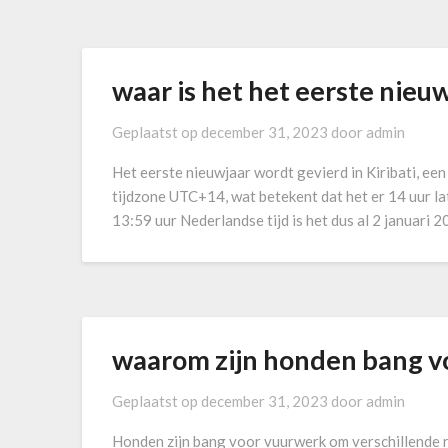
waar is het het eerste nieu
Geplaatst op
december 31, 2023
door
admin
Het eerste nieuwjaar wordt gevierd in Kiribati, een 
tijdzone UTC+14, wat betekent dat het er 14 uur l
13:59 uur Nederlandse tijd is het dus al 2 januari 2
waarom zijn honden bang v
Geplaatst op
december 31, 2023
door
admin
Honden zijn bang voor vuurwerk om verschillende r