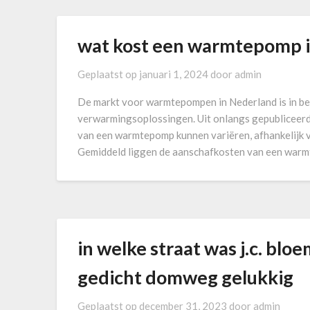
wat kost een warmtepomp in
Geplaatst op
januari 1, 2024
door
admin
De markt voor warmtepompen in Nederland is in 
verwarmingsoplossingen. Uit onlangs gepubliceerde 
van een warmtepomp kunnen variëren, afhankelijk v
Gemiddeld liggen de aanschafkosten van een warm
in welke straat was j.c. blo
gedicht domweg gelukkig
Geplaatst op
december 31, 2023
door
admin