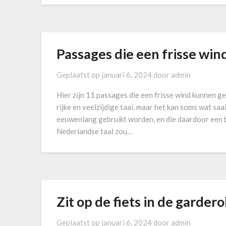
Passages die een frisse win
Geplaatst op
januari 6, 2024
door
admin
Hier zijn 11 passages die een frisse wind kunnen g
rijke en veelzijdige taal, maar het kan soms wat saai
eeuwenlang gebruikt worden, en die daardoor een b
Nederlandse taal zou…
Zit op de fiets in de garder
Geplaatst op
januari 6, 2024
door
admin