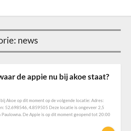
orie:
news
waar de appie nu bij akoe staat?
ij Akoe op dit moment op de volgende locatie: Adres:
: 52.698546, 4.859505 Deze locatie is ongeveer 2,5
a Paulowna. De Appie is op dit moment geopend tot 20:00